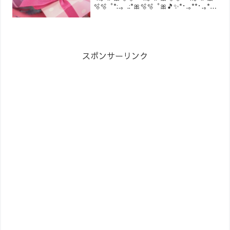
🫧🫧゜*:.。.:*🎀🫧🫧゜🎀🎵✨*･.｡**･.｡*🎀
🎵✨*･.｡**･.｡*🎀🎵✨*･.｡**･.｡*🎀
🎵✨*･.｡**･....
スポンサーリンク