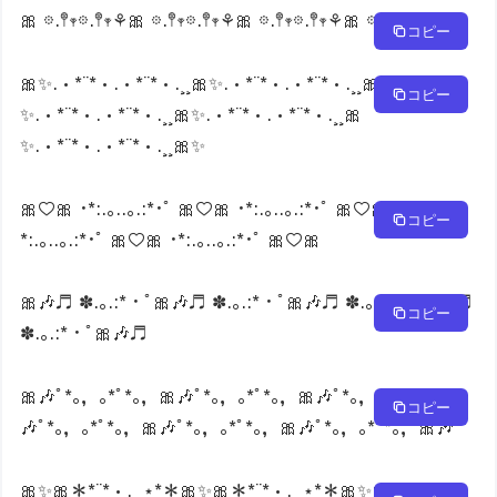
🎀 𖡼.𖤣𖥧𖡼.𖤣𖥧⚘🎀 𖡼.𖤣𖥧𖡼.𖤣𖥧⚘🎀 𖡼.𖤣𖥧𖡼.𖤣𖥧⚘🎀 𖡼.𖤣𖥧𖡼.𖤣𖥧⚘🎀
コピー
🎀✨.•*¨*•.•*¨*•.¸¸🎀✨.•*¨*•.•*¨*•.¸¸🎀
コピー
✨.•*¨*•.•*¨*•.¸¸🎀✨.•*¨*•.•*¨*•.¸¸🎀
✨.•*¨*•.•*¨*•.¸¸🎀✨
🎀♡🎀 ･*:.｡..｡.:*･ﾟ 🎀♡🎀 ･*:.｡..｡.:*･ﾟ 🎀♡🎀 ･
コピー
*:.｡..｡.:*･ﾟ 🎀♡🎀 ･*:.｡..｡.:*･ﾟ 🎀♡🎀
🎀🎶♬ ✽.｡.:*・ﾟ🎀🎶♬ ✽.｡.:*・ﾟ🎀🎶♬ ✽.｡.:*・ﾟ🎀🎶♬
コピー
✽.｡.:*・ﾟ🎀🎶♬
🎀🎶ﾟ*｡，｡*ﾟ*｡，🎀🎶ﾟ*｡，｡*ﾟ*｡，🎀🎶ﾟ*｡，｡*ﾟ*｡，🎀
コピー
🎶ﾟ*｡，｡*ﾟ*｡，🎀🎶ﾟ*｡，｡*ﾟ*｡，🎀🎶ﾟ*｡，｡*ﾟ*｡，🎀🎶
🎀✨🎀＊*¨*•.¸¸⋆*＊🎀✨🎀＊*¨*•.¸¸⋆*＊🎀✨🎀＊