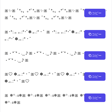
🎀✨🎀 ﾟ*｡，｡*ﾟ*｡🎀✨🎀 ﾟ*｡，｡*ﾟ*｡🎀✨🎀 ﾟ*｡，｡*ﾟ*｡🎀✨
コピー
🎀 ﾟ*｡，｡*ﾟ*｡🎀✨🎀 ﾟ*｡，｡*ﾟ*｡🎀✨🎀
🎀･*:.｡ ｡.:*･ﾟ✽.｡.:*・ﾟ 🎀 ･*:.｡ ｡.:*･ﾟ✽.｡.:*・ﾟ 🎀 ･*:.｡
コピー
｡.:*･ﾟ✽.｡.:*・ﾟ
🎀•*¨*•.¸¸♪🎀•*¨*•.¸¸♪🎀•*¨*•.¸¸♪🎀•*¨*•.¸¸♪🎀
コピー
•*¨*•.¸¸♪🎀
🎀♡ ✽.｡.:*・ﾟ🎀♡ ✽.｡.:*・ﾟ🎀♡ ✽.｡.:*・ﾟ🎀♡
コピー
✽.｡.:*・ﾟ🎀♡
🎀 ❅꙳ః❅🎀 ❅꙳ః❅🎀 ❅꙳ః❅🎀 ❅꙳ః❅🎀 ❅꙳ః❅🎀
コピー
❅꙳ః❅🎀