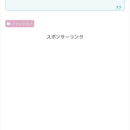
ファッション
スポンサーリンク