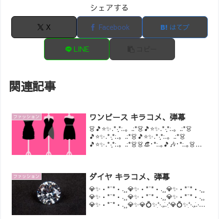
シェアする
X
Facebook
はてブ
LINE
コピー
関連記事
ワンピース キラコメ、弾幕
ファッション
👗🎵⭐️✨.*·̩͙*:.。.:*👗🎵⭐️✨.*·̩͙*:.。.:*👗
🎵⭐️✨.*·̩͙*:.。.:*👗🎵⭐️✨.*·̩͙*:.。.:*👗
🎵⭐️✨.*·̩͙*:.。.:*👗👗👒･*:.｡🎵🎶･*:.｡👗👒･
*:.｡🎵🎶･*:.｡👗👒･*:....
ダイヤ キラコメ、弾幕
ファッション
💎✨•*¨*•.¸¸💎✨•*¨*•.¸¸💎✨•*¨*•.¸¸
💎✨•*¨*•.¸¸💎✨•*¨*•.¸¸💎✨•*¨*•.¸¸
💎✨•*¨*•.¸¸💎✨💎💍✨⁺̣‧.₊̣̇.‧⁺̣💎💍✨⁺̣‧.₊̣̇.‧⁺̣
💎💍✨⁺̣‧.₊̣̇.‧⁺̣💎💍✨⁺̣‧...