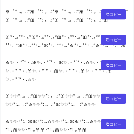
🎀゜*:.。.:*🎀゜*:.。.:*🎀゜*:.。.:*🎀゜*:.。.:*🎀゜*:.。.:*
コピー
🎀゜*:.。.:*🎀゜*:.。.:*🎀゜*:.。.:*🎀゜*:.。.:*🎀
🎀*･.｡**･.｡*🎀*･.｡**･.｡*🎀*･.｡**･.｡*🎀*･.｡**･.｡*🎀*･.｡
コピー
**･.｡*🎀*･.｡**･.｡*🎀*･.｡**･.｡*🎀*･.｡**･.｡*🎀*･.｡**･.｡*🎀
🎀✨.•*¨*•.🎀✨.•*¨*•.🎀✨.•*¨*•.🎀✨.•*¨*•.🎀
コピー
✨.•*¨*•.🎀✨.•*¨*•.🎀✨.•*¨*•.🎀✨.•*¨*•.🎀
✨.•*¨*•.🎀✨
🎀✨✨*:.。.:*🎀✨✨*:.。.:*🎀✨✨*:.。.:*🎀✨✨*:.。.:*🎀
コピー
✨✨*:.。.:*🎀✨✨*:.。.:*🎀✨✨*:.。.:*🎀✨✨
🎀✨✨･*:.｡🎀🎀･*:.｡🎀✨✨･*:.｡🎀🎀･*:.｡🎀✨✨･*:.｡🎀🎀･
コピー
*:.｡🎀✨✨･*:.｡🎀🎀･*:.｡🎀✨✨･*:.｡🎀🎀