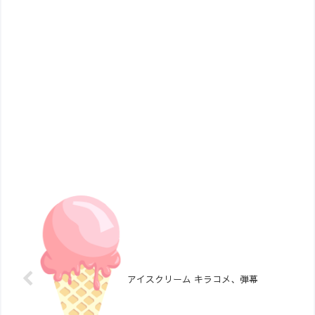
アイスクリーム キラコメ、弾幕