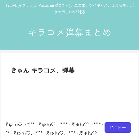
17LIVE(イチナナ)、Pococha(ポコチャ)、ニコ生、ツイキャス、ふわっち、ポ
ケカラ、LINE対応
キラコメ弾幕まとめ
きゅん キラコメ、弾幕
₹ゅƕ🤍.·*°°*·.₹ゅƕ🤍.·*°°*·.₹ゅƕ🤍.·*°°*·.₹ゅƕ🤍.·*°
コピー
°*·.₹ゅƕ🤍.·*°°*·.₹ゅƕ🤍.·*°°*·.₹ゅƕ🤍