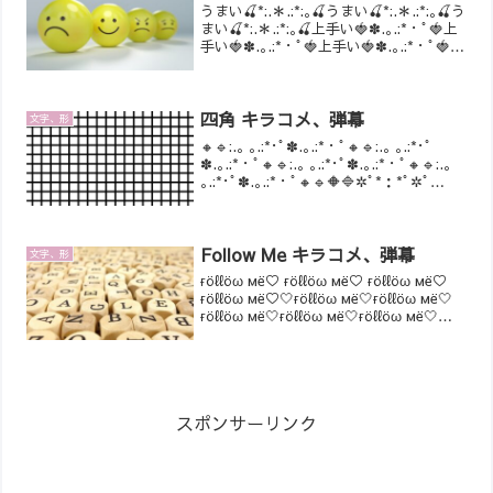
うまい🍒*:.＊.:*:｡🍒うまい🍒*:.＊.:*:｡🍒う
まい🍒*:.＊.:*:｡🍒上手い🍓✽.｡.:*・ﾟ🍓上
手い🍓✽.｡.:*・ﾟ🍓上手い🍓✽.｡.:*・ﾟ🍓ｳﾏ
ｲ🙀✨✨😽ｳﾏｲ🙀✨✨😽ｳﾏｲ🙀✨✨😽ｳﾏｲ🙀
✨✨😽うま〜い🌸🌸🌸*･.｡...
四角 キラコメ、弾幕
文字、形
🔸🔹:.｡ ｡.:*･ﾟ✽.｡.:*・ﾟ🔸🔹:.｡ ｡.:*･ﾟ
✽.｡.:*・ﾟ🔸🔹:.｡ ｡.:*･ﾟ✽.｡.:*・ﾟ🔸🔹:.｡
｡.:*･ﾟ✽.｡.:*・ﾟ🔸🔹🔶🔷✲ﾟ*：*ﾟ✲ﾟ
*🔶🔷✲ﾟ*：*ﾟ✲ﾟ*🔶🔷✲ﾟ*：*ﾟ✲ﾟ
*🔶🔷✲ﾟ*...
Follow Me キラコメ、弾幕
文字、形
ғöℓℓöω мё♡ ғöℓℓöω мё♡ ғöℓℓöω мё♡
ғöℓℓöω мё♡🤍ғöℓℓöω мё🤍ғöℓℓöω мё🤍
ғöℓℓöω мё🤍ғöℓℓöω мё🤍ғöℓℓöω мё🤍❤️
ғöℓℓöω мё❤️ ғöℓℓöω мё❤️...
スポンサーリンク