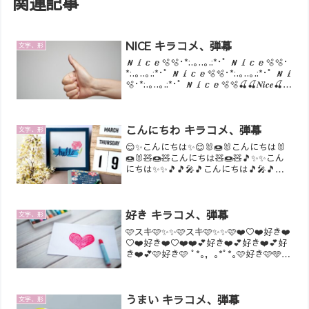
関連記事
NICE キラコメ、弾幕
文字、形
𝑵𝒊𝒄𝒆🫧🫧･*:.｡..｡.:*･ﾟ 𝑵𝒊𝒄𝒆🫧🫧･
*:.｡..｡.:*･ﾟ 𝑵𝒊𝒄𝒆🫧🫧･*:.｡..｡.:*･ﾟ 𝑵𝒊𝒄
🫧･*:.｡..｡.:*･ﾟ 𝑵𝒊𝒄𝒆🫧🫧🍒🍒𝑵𝒊𝒄𝒆🍒
🍒.｡.:*:.｡.✽🍒🍒𝑵𝒊𝒄𝒆🍒🍒.｡.:*:.｡...
こんにちわ キラコメ、弾幕
文字、形
😊✨こんにちは✨😊🐰🍩🐰こんにちは🐰
🍩🐰🧸🍩🧸こんにちは🧸🍩🧸🎵✨✨こん
にちは✨✨🎵🎵🎤🎵こんにちは🎵🎤🎵😊
☀️😊こんにちは😊☀️😊
好き キラコメ、弾幕
文字、形
🩷スキ🩷✨✨🩷スキ🩷✨✨🩷❤️♡❤️好き❤️
♡❤️好き❤️♡❤️❤️💕好き❤️💕好き❤️💕好
き❤️💕🩷好き🩷 ﾟ*｡，｡*ﾟ*｡🩷好き🩷🩵ス
キ🩵゜*:.。.:*🩵スキ🩵🤍スキ🤍 ･*:.｡
｡.:*･ﾟ🤍スキ🤍🧡スキ🧡*･.｡**･.｡🧡ス...
うまい キラコメ、弾幕
文字、形