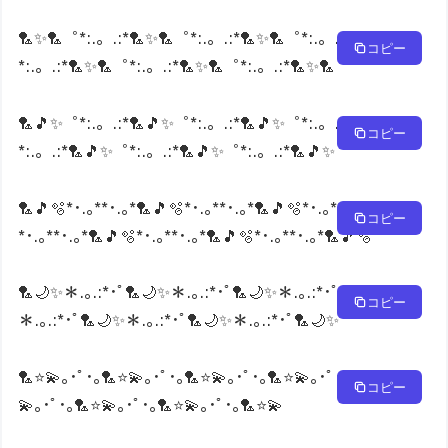
🏸✨🏸゜*:.。.:*🏸✨🏸゜*:.。.:*🏸✨🏸゜*:.。.:*🏸✨🏸゜
コピー
*:.。.:*🏸✨🏸゜*:.。.:*🏸✨🏸゜*:.。.:*🏸✨🏸
🏸🎵✨゜*:.。.:*🏸🎵✨゜*:.。.:*🏸🎵✨゜*:.。.:*🏸🎵✨゜
コピー
*:.。.:*🏸🎵✨゜*:.。.:*🏸🎵✨゜*:.。.:*🏸🎵✨
🏸🎵🫧*･.｡**･.｡*🏸🎵🫧*･.｡**･.｡*🏸🎵🫧*･.｡**･.｡*🏸🎵🫧
コピー
*･.｡**･.｡*🏸🎵🫧*･.｡**･.｡*🏸🎵🫧*･.｡**･.｡*🏸🎵🫧
🏸🌙✨＊.｡.:*･ﾟ🏸🌙✨＊.｡.:*･ﾟ🏸🌙✨＊.｡.:*･ﾟ🏸🌙✨
コピー
＊.｡.:*･ﾟ🏸🌙✨＊.｡.:*･ﾟ🏸🌙✨＊.｡.:*･ﾟ🏸🌙✨
🏸⭐️💫｡･ﾟ･｡🏸⭐️💫｡･ﾟ･｡🏸⭐️💫｡･ﾟ･｡🏸⭐️💫｡･ﾟ･｡🏸⭐️
コピー
💫｡･ﾟ･｡🏸⭐️💫｡･ﾟ･｡🏸⭐️💫｡･ﾟ･｡🏸⭐️💫