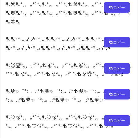
🏸🐰🏸*｡，｡*ﾟ*｡🏸*｡，｡*ﾟ*｡🏸🐰🏸*｡，｡*ﾟ*｡🏸*｡，｡*ﾟ*｡
コピー
🏸🐰🏸*｡，｡*ﾟ*｡🏸*｡，｡*ﾟ*｡🏸🐰🏸*｡，｡*ﾟ*｡🏸*｡，｡*ﾟ*｡
🏸🐰🏸
🏸🏸･*:.｡🎵🎶･*:.｡🏸🏸･*:.｡🎵🎶･*:.｡🏸🏸･*:.｡🎵🎶･*:.｡🏸
コピー
🏸･*:.｡🎵🎶･*:.｡🏸🏸･*:.｡🎵🎶･*:.｡🏸🏸･*:.｡🎵🎶
🏸🥇🏆*｡，｡*ﾟ*｡🏸🥈*｡，｡*ﾟ*｡🏸🥉*｡，｡*ﾟ*｡🏸🥇🏆*｡，｡
コピー
*ﾟ*｡🏸🥈*｡，｡*ﾟ*｡🏸🥉*｡，｡*ﾟ*｡🏸🥇🏆*｡，｡*ﾟ*｡🏸🥈
🏸🧡✨゜*:.。.:*🏸🧡✨゜*:.。.:*🏸🧡✨゜*:.。.:*🏸🧡✨゜
コピー
*:.。.:*🏸🧡✨゜*:.。.:*🏸🧡✨゜*:.。.:*🏸🧡✨
🏸🤍🫧*｡，｡*ﾟ*｡🏸🤍🫧*｡，｡*ﾟ*｡🏸🤍🫧*｡，｡*ﾟ*｡🏸🤍🫧
コピー
*｡，｡*ﾟ*｡🏸🤍🫧*｡，｡*ﾟ*｡🏸🤍🫧*｡，｡*ﾟ*｡🏸🤍🫧