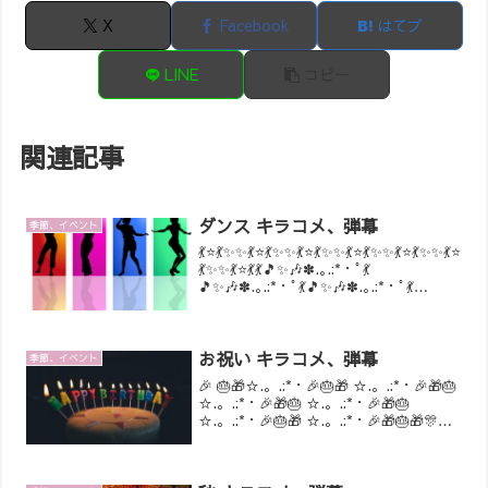
X
Facebook
はてブ
LINE
コピー
関連記事
ダンス キラコメ、弾幕
季節、イベント
💃⭐️💃✨✨💃⭐️💃✨✨💃⭐️💃✨✨💃⭐️💃✨✨💃⭐️💃✨✨💃⭐️
💃✨✨💃⭐️💃💃🎵✨🎶✽.｡.:*・ﾟ💃
🎵✨🎶✽.｡.:*・ﾟ💃🎵✨🎶✽.｡.:*・ﾟ💃
🎵✨🎶✽.｡.:*・ﾟ💃🎵✨🎶💃💃🕺🧡✨✨💛💃🕺
🧡✨✨💛💃🕺🧡✨✨💛💃🕺🧡✨✨💛💃🕺🧡...
お祝い キラコメ、弾幕
季節、イベント
🎉 🎂🎁☆.。.:*・🎉🎂🎁 ☆.。.:*・🎉🎁🎂
☆.。.:*・🎉🎁🎂 ☆.。.:*・🎉🎁🎂
☆.。.:*・🎉🎂🎁 ☆.。.:*・🎉🎁🎂🎁🎊㊗️
*･.｡**･.｡*🎁🎊㊗️*･.｡**･.｡*🎁🎊㊗️*･.｡
**･.｡*🎁🎊㊗️*･.｡**...