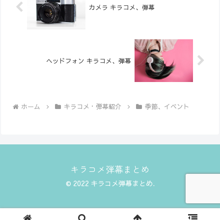
カメラ キラコメ、弾幕
ヘッドフォン キラコメ、弾幕
ホーム
キラコメ・弾幕紹介
季節、イベント
キラコメ弾幕まとめ
© 2022 キラコメ弾幕まとめ.